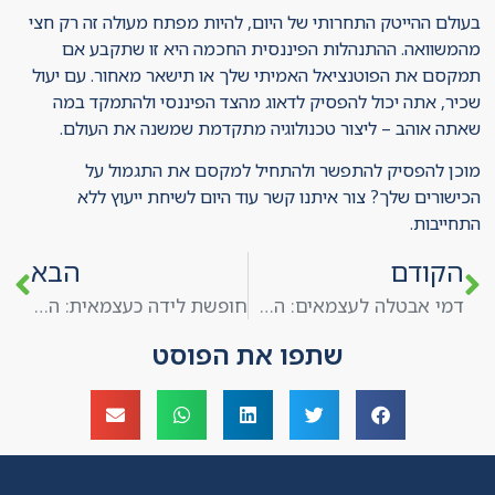
בעולם ההייטק התחרותי של היום, להיות מפתח מעולה זה רק חצי
מהמשוואה. ההתנהלות הפיננסית החכמה היא זו שתקבע אם
תמקסם את הפוטנציאל האמיתי שלך או תישאר מאחור. עם יעול
שכיר, אתה יכול להפסיק לדאוג מהצד הפיננסי ולהתמקד במה
שאתה אוהב – ליצור טכנולוגיה מתקדמת שמשנה את העולם.
מוכן להפסיק להתפשר ולהתחיל למקסם את התגמול על
הכישורים שלך? צור איתנו קשר עוד היום לשיחת ייעוץ ללא
התחייבות.
הקודם
הבא
דמי אבטלה לעצמאים: האם גם לך מגיע ביטחון כלכלי?
חופשת לידה כעצמאית: המדריך המלא לשמירה על העסק כשאת יולדת
שתפו את הפוסט