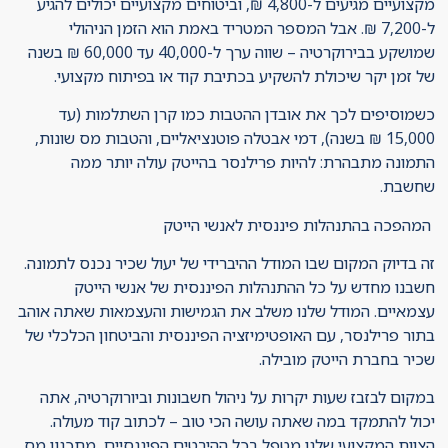
מקצועיים מגיעים ל-4,800 ₪, וביטוחים מקצועיים יכולים להגיע
ל-7,200 ₪. אבל המספר המטריד באמת הוא הזמן הניהולי
שמושקע בבירוקרטיה – שווה ערך ל-40,000 עד 60,000 ₪ בשנה
של זמן יקר שיכולת להשקיע בכתיבת קוד או בפיתוח מקצועי.
כשמוסיפים לכך את אובדן ההטבות כמו קרן השתלמות (עד
15,000 ₪ בשנה), דמי אבטלה פוטנציאליים, והטבות מס שונות,
התמונה מתבהרת: להיות פרילנסר בהייטק עולה יותר ממה
שחשבת.
המהפכה בהתנהלות פיננסית לאנשי הייטק
זה בדיוק המקום שבו המודל ההיברידי של יעול שכיר נכנס לתמונה.
חשבנו מחדש על כל ההתנהלות הפיננסית של אנשי הייטק
עצמאיים. המודל שלנו משלב את הגמישות והעצמאות שאתה אוהב
בתור פרילנסר, עם האופטימיזציה הפיננסית והביטחון הכלכלי של
שכיר בחברת הייטק מובילה.
במקום לבזבז שעות יקרות על ניהול חשבונות וביורוקרטיה, אתה
יכול להתמקד במה שאתה עושה הכי טוב – לכתוב קוד מעולה.
הצוות המקצועי שלנו מטפל בכל ההיבטים הפיננסיים, מתכנון מס