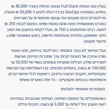
בעידן שבו מפתח Full Stack מנוסה מרוויח כשכיר 45,000 ₪
בחודש, ומומחית DevOps בכירה יכולה להגיע ל-50,000 ₪ ומעלה,
פרילנסרים רבים מוצאים את עצמם מתפשרים על תעריפים
נמוכים משמעותית ממה שהם באמת שווים. במקום לגבות 250 ₪
לשעה, רבים מסתפקים ב-150 ₪, מבלי לקחת בחשבון את הזמן
היקר שמושקע בלמידת טכנולוגיות חדשות, ביצוע code reviews,
ותיעוד מקצועי.
אבל הסיפור לא נגמר בתמחור. כפרילנסר בהייטק, אתה מאבד
שורה ארוכה של הטבות יקרות ערך שחברות ההייטק מציעות
לשכירים שלהן. חבילות אופציות ובונוסים בשווי של 50,000 עד
100,000 ₪ בשנה, ביטוחים מקיפים, קרן השתלמות עם הפרשות
מקסימליות, תקציבי הכשרה נדיבים, רישיונות לכלי פיתוח יקרים,
והשתתפות בכנסים מקצועיים – כל אלה נשארים מאחור.
המספרים שמאחורי הקלעים
כשמסתכלים על התמונה המלאה, העלויות מצטברות במהירות.
רואה חשבון יכול לעלות עד 5,000 ₪ בשנה, תוכנות וכלים