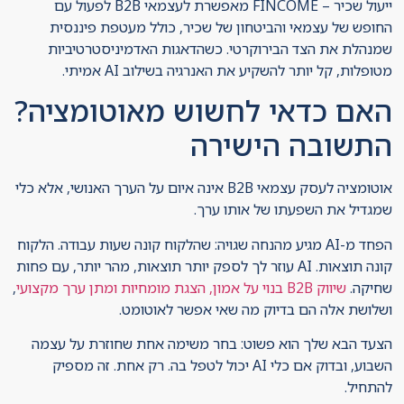
ייעול שכיר – FINCOME מאפשרת לעצמאי B2B לפעול עם
החופש של עצמאי והביטחון של שכיר, כולל מעטפת פיננסית
שמנהלת את הצד הבירוקרטי. כשהדאגות האדמיניסטרטיביות
מטופלות, קל יותר להשקיע את האנרגיה בשילוב AI אמיתי.
האם כדאי לחשוש מאוטומציה?
התשובה הישירה
אוטומציה לעסק עצמאי B2B אינה איום על הערך האנושי, אלא כלי
שמגדיל את השפעתו של אותו ערך.
הפחד מ-AI מגיע מהנחה שגויה: שהלקוח קונה שעות עבודה. הלקוח
קונה תוצאות. AI עוזר לך לספק יותר תוצאות, מהר יותר, עם פחות
שחיקה.
שיווק B2B בנוי על אמון, הצגת מומחיות ומתן ערך מקצועי
,
ושלושת אלה הם בדיוק מה שאי אפשר לאוטומט.
הצעד הבא שלך הוא פשוט: בחר משימה אחת שחוזרת על עצמה
השבוע, ובדוק אם כלי AI יכול לטפל בה. רק אחת. זה מספיק
להתחיל.