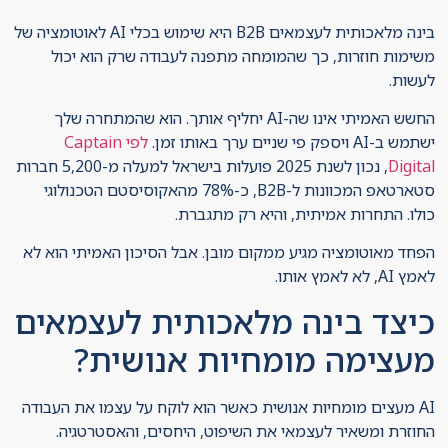
בינה מלאכותית לעצמאים B2B היא שימוש בכלי AI לאוטומציה של
משימות חוזרות, כך שהמומחה מתפנה לעבודה שרק הוא יכול
לעשות.
החשש האמיתי אינו שה-AI יחליף אותך. הוא שהמתחרה שלך
ישתמש ב-AI ויספק פי שניים ערך באותו זמן.
לפי Captain
Digital
, נכון לשנת 2025 פועלות בישראל למעלה מ-5,200 חברות
סטארטאפ המכוונות ל-B2B, כ-78% מהאקוסיסטם הטכנולוגי
כולו. התחרות אמיתית, והיא רק מתגברת.
הפחד מאוטומציה מגיע ממקום מובן. אבל הסיכון האמיתי הוא לא
לאמץ AI, לא לאמץ אותו.
כיצד בינה מלאכותית לעצמאים
מעצימה מומחיות אנושית?
AI מעצים מומחיות אנושית כאשר הוא לוקח על עצמו את העבודה
החוזרת ומשאיר לעצמאי את השיפוט, היחסים, והאסטרטגיה.