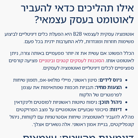
אילו תהליכים כדאי להעביר
לאוטומט בעסק עצמאי?
אוטומציה עסקית לעצמאי B2B היא הפעלת כלים דיגיטליים לביצוע
משימות חוזרות ומוגדרות, ללא התערבות ידנית בכל פעם.
הכלל הפשוט: אם עשית את זה יותר מפעמיים באותה צורה, ניתן
לאוטומט אותו.
הסוכנות לעסקים קטנים ובינוניים
מציעה קורסים
ספציפיים לכלים דיגיטליים ואוטומציה לעסקים.
גיוס לידים:
סינון ראשוני, מיילי פולואו-אפ, תזמון שיחות
הצעות מחיר:
תבניות חכמות שמתאימות את עצמן
לפרמטרים של הלקוח
ניהול תוכן:
ניסוח טיוטות ראשוניות לפוסטים ולינקדאין
דיווח:
סיכומי שבועיים אוטומטיים על מצב הפרויקטים
מה
לא
להעביר לאוטומציה: שיחות אסטרטגיות עם לקוחות, ניהול
קונפליקטים, בניית אמון ראשוני. אלה נשארים אצלך.
דוגמאות מהשטח: עצמאים